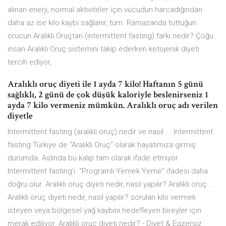
alınan enerji, normal aktiviteler için vücudun harcadığından
daha az ise kilo kaybı sağlanır, tüm Ramazanda tuttuğun
orucun Aralıklı Oruçtan (intermittent fasting) farkı nedir? Çoğu
insan Aralıklı Oruç sistemini takip ederken ketojenik diyeti
tercih ediyor,
Aralıklı oruç diyeti ile 1 ayda 7 kilo! Haftanın 5 günü
sağlıklı, 2 günü de çok düşük kaloriyle beslenirseniz 1
ayda 7 kilo vermeniz mümkün. Aralıklı oruç adı verilen
diyetle
Intermittent fasting (aralıklı oruç) nedir ve nasıl ... Intermittent
fasting Türkiye de “Aralıklı Oruç” olarak hayatımıza girmiş
durumda. Aslında bu kalıp tam olarak ifade etmiyor
Intermittent fasting’i. “Programlı Yemek Yeme” ifadesi daha
doğru olur. Aralıklı oruç diyeti nedir, nasıl yapılır? Aralıklı oruç ...
Aralıklı oruç diyeti nedir, nasıl yapılır? soruları kilo vermek
isteyen veya bölgesel yağ kaybını hedefleyen bireyler için
merak ediliyor. Aralıklı oruç diyeti nedir? - Diyet & Egzersiz