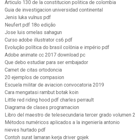
Articulo 130 de la constitucion politica de colombia
Guia de investigacion universidad continental
Jenis luka vulnus pdf
Neufert pdf 18o edição
Jose luis ornelas sahagun
Curso adobe illustrator cs6 pdf
Evolução política do brasil colônia e império pdf
Adobe animate cc 2017 download pc
Que debo estudiar para ser embajador
Carnet de citas ortodoncia
20 ejemplos de compasion
Escuela militar de aviacion convocatoria 2019
Cara mengatasi rambut botak koin
Little red riding hood pdf charles perrault
Diagrama de clases programacion
Libro del maestro de telesecundaria tercer grado volumen 2
Métodos numéricos aplicados a la ingeniería antonio
nieves hurtado pdf
Contoh surat lamaran kerja driver gojek