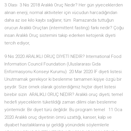
3 Olası 3 Nis 2018 Aralıklı Oruç Nedir? Her gün yiyeceklerden
alınan enerji, normal aktiviteler için vücudun harcadığından
daha az ise kilo kaybı sağlanır, tüm Ramazanda tuttuğun
orucun Aralıklı Oruçtan (intermittent fasting) farkı nedir? Çoğu
insan Aralıklı Oruç sistemini takip ederken ketojenik diyeti
tercih ediyor,
9 Nis 2020 ARALIKLI ORUÇ DİYETİ NEDİR? International Food
Information Council Foundation (Uluslararası Gıda
Enformasyonu Konseyi Kurumu) 20 Mar 2020 İF diyeti listesi.
Unutmamak gerekiyor ki beslenme tamamen kişiye özgü bir
şeydir. Size örnek olarak gösterdiğimiz hiçbir diyet listesi
birebir sizin ARALIKLI ORUÇ NEDİR? Aralıklı oruç diyeti; temel
hedefi yiyeceklerin tüketildiği zaman dilimi olan beslenme
yöntemidir. Bir diyet türü değildir. Bu program temel 11 Oca
2020 Aralıklı oruç diyetinin ömrü uzattığı, kanser, kalp ve
diyabet hastalıklarına iyi geldiği yönündeki söylemlerle