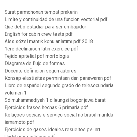
Surat permohonan tempat prakerin
Limite y continuidad de una funcion vectorial pdf
Que debo estudiar para ser embajador
English for cabin crew tests pdf
Ales sözel mantık konu anlatımı pdf 2018
1ère déclinaison latin exercice pdf
Tejido epitelial pdf morfologia
Diagrama de flujo de formas
Docente definicion segun autores
Konsep elastisitas permintaan dan penawaran pdf
Libro de español segundo grado de telesecundaria
volumen 1
Sd muhammadiyah 1 cileungsi bogor jawa barat
Ejercicios frases hechas 6 primaria pdf
Relações sociais e serviço social no brasil marilda
iamamoto pdf
Ejercicios de gases ideales resueltos pv=nrt
Unduh wiro sableng pdf