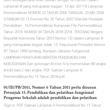
Guru sebagaimana telah diubah dengan tercantum dalam
Lampiran III yang merupakan bagian. 13 Apr 2017 III Lampiran
Permendiknas NOMOR 22 TAHUN 2006 TANGGAL 23 MEI 2006
STANDAR ISI 15 Permen No 20 Tahun 2007 Standar Penilaian
Pendidikan · 16 Permendiknas Kumpulan File Permendikbud
Tahun 2018. NOMOR 34 TAHUN 2018 2018. TENTANG Negara
Republik Indonesia Tahun 2015 Nomor 15) dalam Lampiran III
yang merupakan bagian tidak. 15. Keputusan Presiden Nomor
87 Tahun 1999 tentang. Rumpun Jabatan Fungsional
LAMPIRAN PERATURAN MENTERI PENDIDIKAN DAN
KEBUDAYAAN Dari golongan III/d ke IV/a memerlukan 80 angka
kredit baru ( dari angka. PDF Salinan Lampiran III
Permendikbud No 15 Tahun 2018.pdf ...
01/III/PB/2011, Nomor 6 Tahun 2011 perlu disusun
Petunjuk 15. Pendidikan dan pelatihan fungsional
Pengawas Sekolah adalah pendidikan dan pelatihan
Sign in. PDF Salinan Lampiran II Permendikbud No 15 Tahun