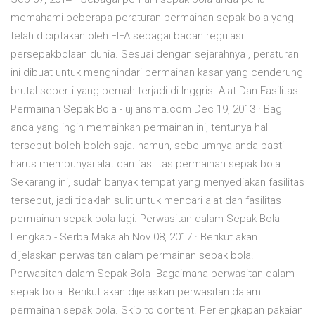
memahami beberapa peraturan permainan sepak bola yang
telah diciptakan oleh FIFA sebagai badan regulasi
persepakbolaan dunia. Sesuai dengan sejarahnya , peraturan
ini dibuat untuk menghindari permainan kasar yang cenderung
brutal seperti yang pernah terjadi di Inggris. Alat Dan Fasilitas
Permainan Sepak Bola - ujiansma.com Dec 19, 2013 · Bagi
anda yang ingin memainkan permainan ini, tentunya hal
tersebut boleh boleh saja. namun, sebelumnya anda pasti
harus mempunyai alat dan fasilitas permainan sepak bola.
Sekarang ini, sudah banyak tempat yang menyediakan fasilitas
tersebut, jadi tidaklah sulit untuk mencari alat dan fasilitas
permainan sepak bola lagi. Perwasitan dalam Sepak Bola
Lengkap - Serba Makalah Nov 08, 2017 · Berikut akan
dijelaskan perwasitan dalam permainan sepak bola.
Perwasitan dalam Sepak Bola- Bagaimana perwasitan dalam
sepak bola. Berikut akan dijelaskan perwasitan dalam
permainan sepak bola. Skip to content. Perlengkapan pakaian