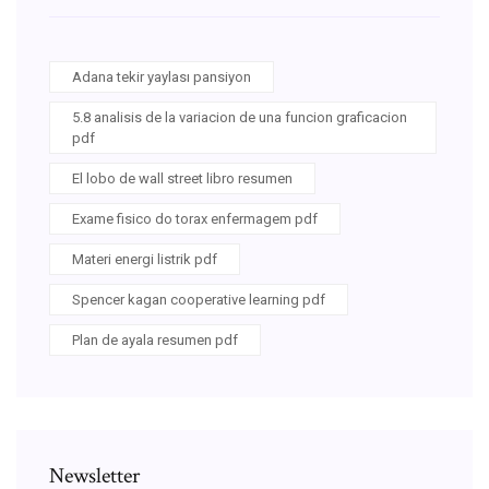
Adana tekir yaylası pansiyon
5.8 analisis de la variacion de una funcion graficacion
pdf
El lobo de wall street libro resumen
Exame fisico do torax enfermagem pdf
Materi energi listrik pdf
Spencer kagan cooperative learning pdf
Plan de ayala resumen pdf
Newsletter