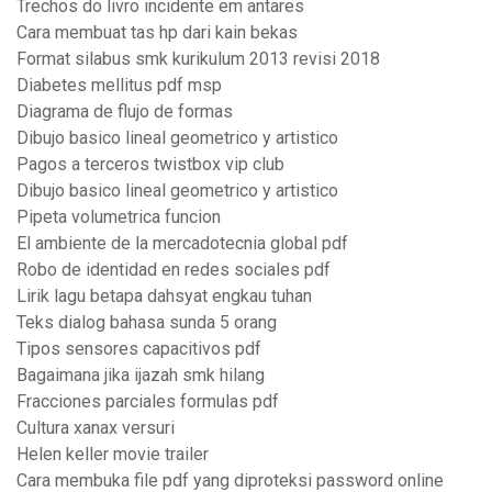
Trechos do livro incidente em antares
Cara membuat tas hp dari kain bekas
Format silabus smk kurikulum 2013 revisi 2018
Diabetes mellitus pdf msp
Diagrama de flujo de formas
Dibujo basico lineal geometrico y artistico
Pagos a terceros twistbox vip club
Dibujo basico lineal geometrico y artistico
Pipeta volumetrica funcion
El ambiente de la mercadotecnia global pdf
Robo de identidad en redes sociales pdf
Lirik lagu betapa dahsyat engkau tuhan
Teks dialog bahasa sunda 5 orang
Tipos sensores capacitivos pdf
Bagaimana jika ijazah smk hilang
Fracciones parciales formulas pdf
Cultura xanax versuri
Helen keller movie trailer
Cara membuka file pdf yang diproteksi password online