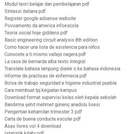
Modul teori belajar dan pembelajaran pdf
Sintassi italiana pdf
Register google adsense website
Povoamento da america infoescola
Teoria social hoje giddens pdf
Basic engineering circuit analysis 8th edition
Como hacer una lista de asistencia para niños
Conocete a ti mismo vallejo nagera pdf
La casa de bernarda alba texto integral
Translate bahasa lampung dialek o ke bahasa indonesia
Informe de practicas de enfermeria pdf
Bolsa de trabajo seguridad e higiene industrial puebla
Cara membuat lpj kegiatan kampus
Download format supervisi kelas oleh kepala sekolah
Bandırma şehit mehmet günenç anadolu lisesi
Pengertian kehamilan trimester 3 pdf
Carta de buena conducta escolar pdf
Asas livres vol 4 download
Istatistik kitabı pdf