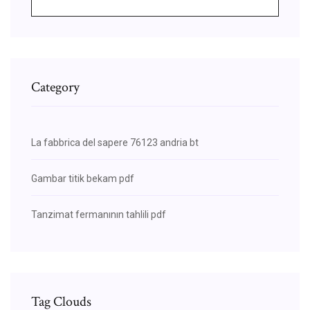
Category
La fabbrica del sapere 76123 andria bt
Gambar titik bekam pdf
Tanzimat fermanının tahlili pdf
Tag Clouds